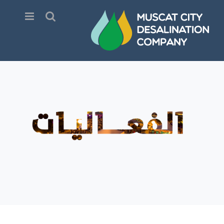
Ski
t
conten