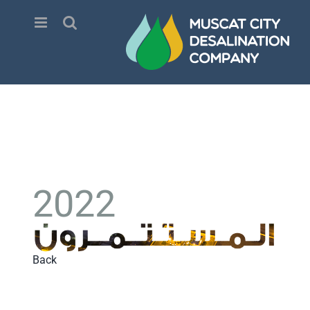
Ski
t
conten
2022
Back