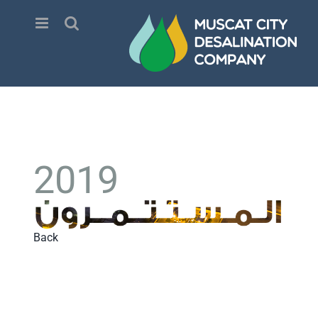
Ski
t
conten
2019
Back