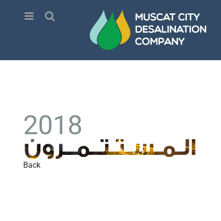
Ski
t
conten
2018
Back